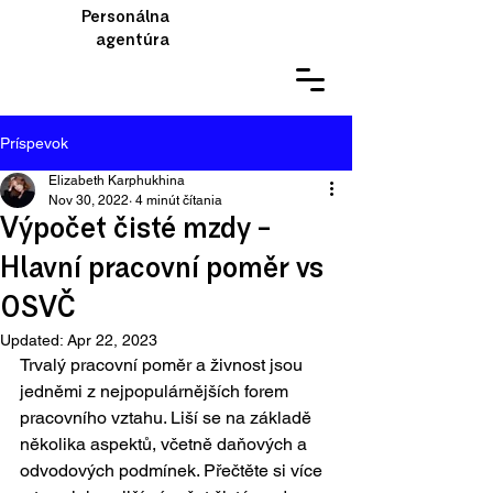
Personálna
agentúra
Príspevok
Elizabeth Karphukhina
Nov 30, 2022
4 minút čítania
Výpočet čisté mzdy –
Hlavní pracovní poměr vs
OSVČ
Updated:
Apr 22, 2023
Trvalý pracovní poměr a živnost jsou 
jedněmi z nejpopulárnějších forem 
pracovního vztahu. Liší se na základě 
několika aspektů, včetně daňových a 
odvodových podmínek. Přečtěte si více 