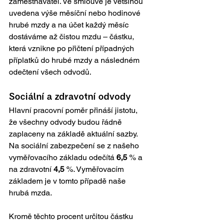
zaměstnavatel. Ve smlouvě je většinou 
uvedena výše měsíční nebo hodinové 
hrubé mzdy a na účet každý měsíc 
dostáváme až čistou mzdu – částku, 
která vznikne po přičtení případných 
příplatků do hrubé mzdy a následném 
odečtení všech odvodů. 
Sociální a zdravotní odvody
Hlavní pracovní poměr přináší jistotu, 
že všechny odvody budou řádně 
zaplaceny na základě aktuální sazby. 
Na sociální zabezpečení se z našeho 
vyměřovacího základu odečítá 
6,5
 % a 
na zdravotní 
4,5
 %. Vyměřovacím 
základem je v tomto případě naše 
hrubá mzda.
Kromě těchto procent určitou částku 