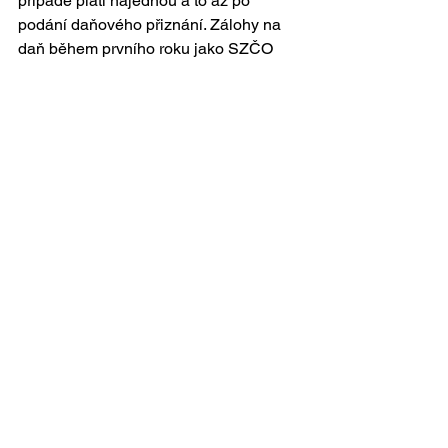
případě platí najednou a to až po 
podání daňového přiznání. Zálohy na 
daň během prvního roku jako SZČO 
platit nemusíme, ale je dobře si každý 
měsíc odkládat, aby nás pak výsledná 
částka nepřekvapila.
Příklad z praxe
Pokud jsme živnostníky, tak se musíme 
dívat na celkový loňský příjem. 
Řekněme, že každý měsíc jsme 
vydělávali 50 000 Kč a uplatňovali 
paušální výdaje 60 %.
Potom za předchozí rok je náš příjem 
600 000 Kč a dílčí základ daně je po 
odečtení paušálních výdajů 240 000 
Kč. Z dílčího základu vypočítáme 50% 
a vydělíme počtem měsíců a 