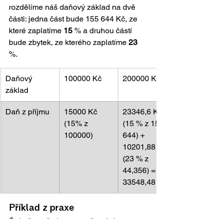
rozdělíme náš daňový základ na dvě 
části: jedna část bude 155 644 Kč, ze 
které zaplatíme 
15
 % a druhou částí 
bude zbytek, ze kterého zaplatíme 
23
%.
Daňový 
100000 Kč
200000 Kč
základ
Daň z příjmu
15000 Kč 
23346,6 Kč 
(15% z 
(15 % z 155 
100000)
644) + 
10201,88 Kč 
(23 % z 
44,356) = 
33548,48 Kč
Příklad z praxe