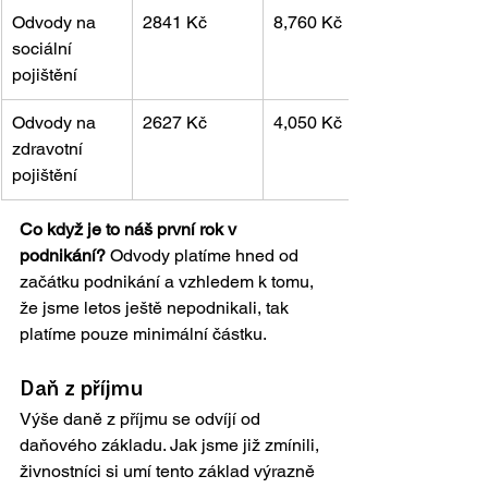
Odvody na 
2841 Kč
8,760 Kč
sociální 
pojištění
Odvody na 
2627 Kč
4,050 Kč
zdravotní 
pojištění
Co když je to náš první rok v 
podnikání?
 Odvody platíme hned od 
začátku podnikání a vzhledem k tomu, 
že jsme letos ještě nepodnikali, tak 
platíme pouze minimální částku. 
Daň z příjmu
Výše daně z příjmu se odvíjí od 
daňového základu. Jak jsme již zmínili, 
živnostníci si umí tento základ výrazně 