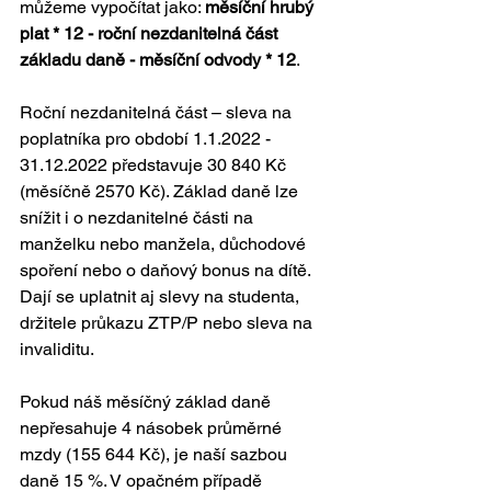
můžeme vypočítat jako: 
měsíční hrubý 
plat * 12 - roční nezdanitelná část 
základu daně - měsíční odvody * 12
.
Roční nezdanitelná část – sleva na 
poplatníka pro období 1.1.2022 - 
31.12.2022 představuje 30 840 Kč 
(měsíčně 2570 Kč). Základ daně lze 
snížit i o nezdanitelné části na 
manželku nebo manžela, důchodové 
spoření nebo o daňový bonus na dítě. 
Dají se uplatnit aj slevy na studenta, 
držitele průkazu ZTP/P nebo sleva na 
invaliditu.
Pokud náš měsíčný základ daně 
nepřesahuje 4 násobek průměrné 
mzdy (155 644 Kč), je naší sazbou 
daně 15 %. V opačném případě 