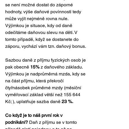
se není možné dostat do záporné 
hodnoty, výše daňové povinnosti tedy 
může vyjít nejméně rovna nule. 
Výjimkou je situace, kdy od daně 
odečítáme daňovou slevu na děti. V 
tomto případě, když se dostanete do 
záporu, vychází vám tzn. daňový bonus.
Sazbou daně z příjmu fyzických osob je 
pak obecně
 15%
 z daňového základu. 
Výjimkou je nadprůměrná mzda, kdy se 
na část příjmu, která překročí 
čtyřnásobek průměrné mzdy (měsíční 
vyměřovací základ větší než 155 644 
Kč; ), uplatňuje sazba daně 
23 %.
Co když je to náš první rok v 
podnikání? 
Daň z příjmu se v tomto 