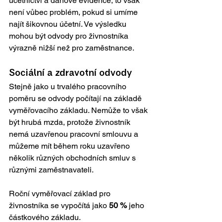
účetnictví a daňové evidence, to však 
není vůbec problém, pokud si umíme 
najít šikovnou účetní. Ve výsledku 
mohou být odvody pro živnostníka 
výrazně nižší než pro zaměstnance.   
Sociální a zdravotní odvody
Stejně jako u trvalého pracovního 
poměru se odvody počítají na základě 
vyměřovacího základu. Nemůže to však 
být hrubá mzda, protože živnostník 
nemá uzavřenou pracovní smlouvu a 
můžeme mít během roku uzavřeno 
několik různých obchodních smluv s 
různými zaměstnavateli.
Roční vyměřovací základ pro 
živnostníka se vypočítá jako 
50 %
 jeho 
částkového základu.